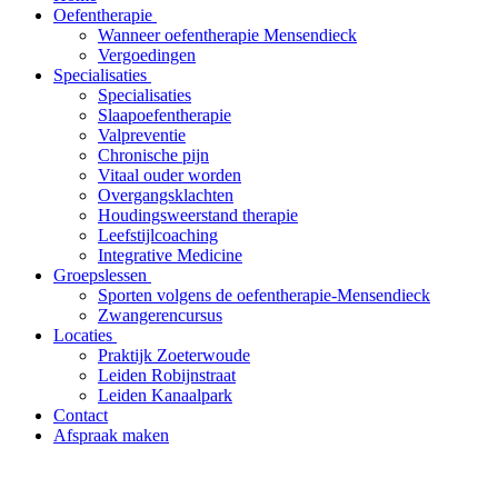
Oefentherapie
Wanneer oefentherapie Mensendieck
Vergoedingen
Specialisaties
Specialisaties
Slaapoefentherapie
Valpreventie
Chronische pijn
Vitaal ouder worden
Overgangsklachten
Houdingsweerstand therapie
Leefstijlcoaching
Integrative Medicine
Groepslessen
Sporten volgens de oefentherapie-Mensendieck
Zwangerencursus
Locaties
Praktijk Zoeterwoude
Leiden Robijnstraat
Leiden Kanaalpark
Contact
Afspraak maken